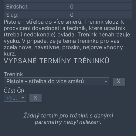
Birdshot:
0
Slug:
0
Pistole - střelba do více směrů. Trenink slouzi k
procviceni dovednosti a technik, ktere ucastnik
(treba i nedokonale) ovlada. Trenink nenahrazuje
vyuku. V pripade, ze je tema treninku pro vas
zcela nove, navstivne, prosim, nejprve vhodny
kurz.
VYPSANÉ TERMÍNY TRÉNINKŮ
Trénink
X
Pistole - střelba do více směrů
Část ČR
X
Vyberte
Žádný termín pro trénink s danými
parametry nebyl nalezen.