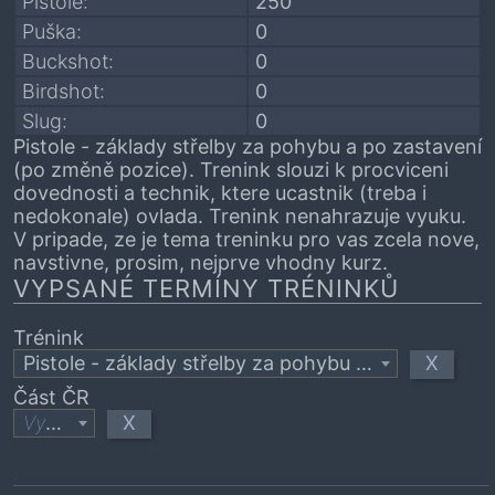
Pistole:
250
Puška:
0
Buckshot:
0
Birdshot:
0
Slug:
0
Pistole - základy střelby za pohybu a po zastavení
(po změně pozice). Trenink slouzi k procviceni
dovednosti a technik, ktere ucastnik (treba i
nedokonale) ovlada. Trenink nenahrazuje vyuku.
V pripade, ze je tema treninku pro vas zcela nove,
navstivne, prosim, nejprve vhodny kurz.
VYPSANÉ TERMÍNY TRÉNINKŮ
Trénink
X
Pistole - základy střelby za pohybu a po změně pozice
Část ČR
X
Vyberte