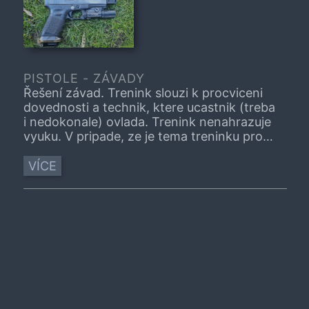
PISTOLE - ZÁVADY
Řešení závad. Trenink slouzi k procviceni
dovednosti a technik, ktere ucastnik (treba
i nedokonale) ovlada. Trenink nenahrazuje
vyuku. V pripade, ze je tema treninku pro
vas zcela nove, navstivne, prosim, nejprve
vhodny kurz.
VÍCE