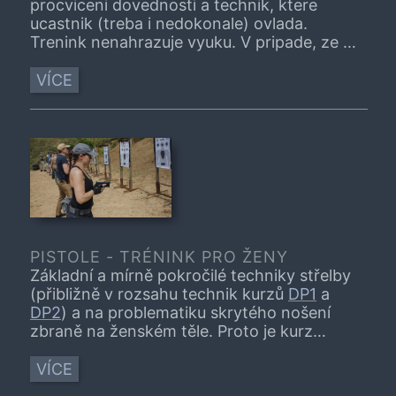
procviceni dovednosti a technik, ktere
ucastnik (treba i nedokonale) ovlada.
Trenink nenahrazuje vyuku. V pripade, ze je
tema treninku pro vas zcela nove,
navstivne, prosim, nejprve vhodny kurz.
VÍCE
PISTOLE - TRÉNINK PRO ŽENY
Základní a mírně pokročilé techniky střelby
(přibližně v rozsahu technik kurzů
DP1
a
DP2
) a na problematiku skrytého nošení
zbraně na ženském těle. Proto je kurz
pouze pro
ženy
. Po dohodě je možná účast
i úplných začátečnic
VÍCE