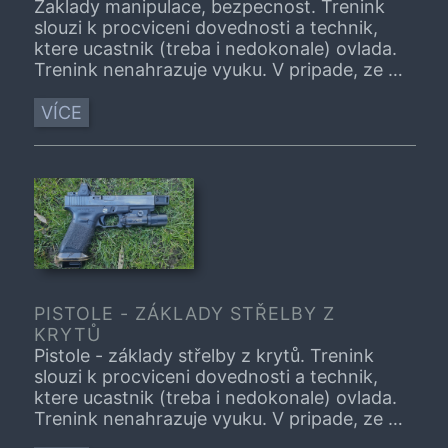
Zaklady manipulace, bezpecnost. Trenink
slouzi k procviceni dovednosti a technik,
ktere ucastnik (treba i nedokonale) ovlada.
Trenink nenahrazuje vyuku. V pripade, ze je
tema treninku pro vas zcela nove,
navstivne, prosim, nejprve vhodny kurz.
VÍCE
PISTOLE - ZÁKLADY STŘELBY Z
KRYTŮ
Pistole - základy střelby z krytů. Trenink
slouzi k procviceni dovednosti a technik,
ktere ucastnik (treba i nedokonale) ovlada.
Trenink nenahrazuje vyuku. V pripade, ze je
tema treninku pro vas zcela nove,