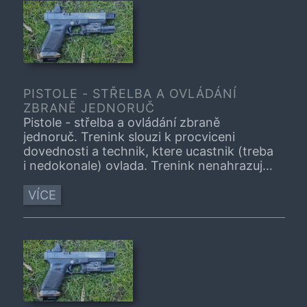
PISTOLE - STŘELBA A OVLÁDÁNÍ
ZBRANĚ JEDNORUČ
Pistole - střelba a ovládání zbraně
jednoruč. Trenink slouzi k procviceni
dovednosti a technik, ktere ucastnik (treba
i nedokonale) ovlada. Trenink nenahrazuje
vyuku. V pripade, ze je tema treninku pro
vas zcela nove, navstivne, prosim, nejprve
VÍCE
vhodny kurz.