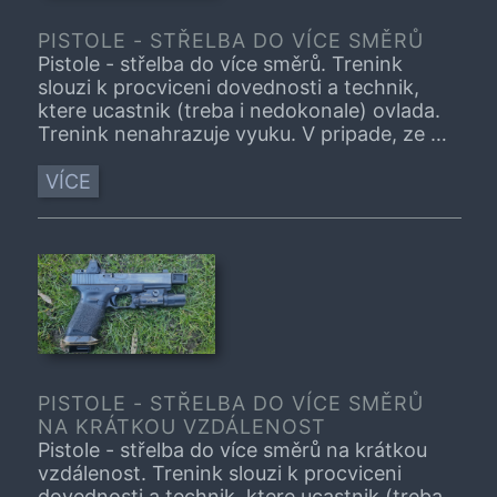
PISTOLE - STŘELBA DO VÍCE SMĚRŮ
Pistole - střelba do více směrů. Trenink
slouzi k procviceni dovednosti a technik,
ktere ucastnik (treba i nedokonale) ovlada.
Trenink nenahrazuje vyuku. V pripade, ze je
tema treninku pro vas zcela nove,
navstivne, prosim, nejprve vhodny kurz.
VÍCE
PISTOLE - STŘELBA DO VÍCE SMĚRŮ
NA KRÁTKOU VZDÁLENOST
Pistole - střelba do více směrů na krátkou
vzdálenost. Trenink slouzi k procviceni
dovednosti a technik, ktere ucastnik (treba