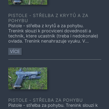
PISTOLE - STŘELBA Z KRYTŮ A ZA
POHYBU
Pistole - střelba z krytů a za pohybu.
Trenink slouzi k procviceni dovednosti a
technik, ktere ucastnik (treba i nedokonale)
ovlada. Trenink nenahrazuje vyuku. V
pripade, ze je tema treninku pro vas zcela
nove, navstivne, prosim, nejprve vhodny
VÍCE
kurz.
PISTOLE - STŘELBA ZA POHYBU
Pistole - střelba za pohybu. Trenink slouzi k