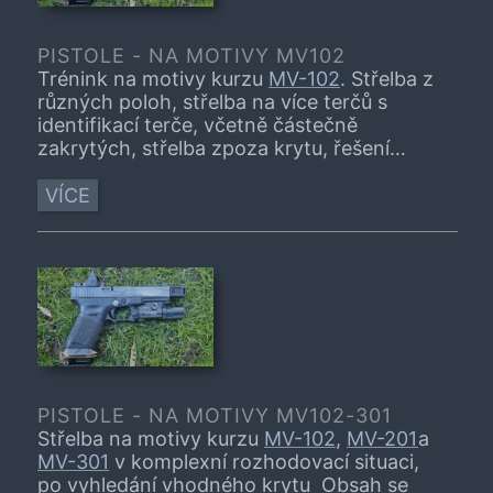
PISTOLE - NA MOTIVY MV102
Trénink na motivy kurzu
MV-102
. Střelba z
různých poloh, střelba na více terčů s
identifikací terče, včetně částečně
zakrytých, střelba zpoza krytu, řešení
závad a přebíjení. To všechno se nedá za 3
hodiny stihnout, a proto se obsah
VÍCE
konkrétního tréninku odvine od schopností
a potřeb přítomných. Trenink slouzi k
procviceni dovednosti a technik, ktere
ucastnik (treba i nedokonale) ovlada.
Trenink nenahrazuje vyuku. V pripade, ze je
tema treninku pro vas zcela nove,
navstivne, prosim, nejprve vhodny kurz.
PISTOLE - NA MOTIVY MV102-301
Střelba na motivy kurzu
MV-102
,
MV-201
a
MV-301
v komplexní rozhodovací situaci,
po vyhledání vhodného krytu Obsah se