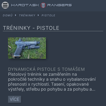
DOMŮ
TRÉNINKY
PISTOLE
TRÉNINKY
- PISTOLE
DYNAMICKÁ PISTOLE S TOMÁŠEM
Pistolový trénink se zaměřením na
pokročilé techniky a snahu o vybalancování
přesnosti x rychlosti. Tasení, opakované
výstřely, střelbu po pohybu a za pohybu a
přenosy na více cílů. Střelba je vedena
většinou na kovy. Používáme kyvku,
VÍCE
vyjížděcí terč a lavici s gongy. Zároveň