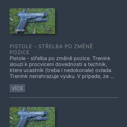
PISTOLE - STŘELBA PO ZMĚNĚ
POZICE
Pistole - střelba po změně pozice. Trenink
slouzi k procviceni dovednosti a technik,
ktere ucastnik (treba i nedokonale) ovlada.
Trenink nenahrazuje vyuku. V pripade, ze je
tema treninku pro vas zcela nove,
navstivne, prosim, nejprve vhodny kurz.
VÍCE