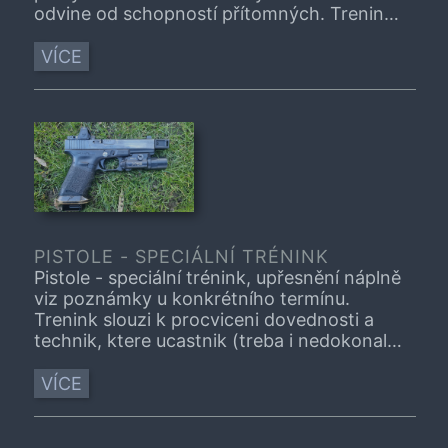
odvine od schopností přítomných. Trenink
slouzi k procviceni dovednosti a technik,
ktere ucastnik (treba i nedokonale) ovlada.
VÍCE
Trenink nenahrazuje vyuku. V pripade, ze je
tema treninku pro vas zcela nove,
navstivne, prosim, nejprve vhodny kurz.
PISTOLE - SPECIÁLNÍ TRÉNINK
Pistole - speciální trénink, upřesnění náplně
viz poznámky u konkrétního termínu.
Trenink slouzi k procviceni dovednosti a
technik, ktere ucastnik (treba i nedokonale)
ovlada. Trenink nenahrazuje vyuku. V
pripade, ze je tema treninku pro vas zcela
VÍCE
nove, navstivne, prosim, nejprve vhodny
kurz.