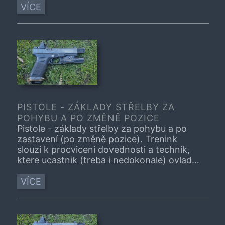
navstivne, prosim, nejprve vhodny kurz.
VÍCE
PISTOLE - ZÁKLADY STŘELBY ZA
POHYBU A PO ZMĚNĚ POZICE
Pistole - základy střelby za pohybu a po
zastavení (po změně pozice). Trenink
slouzi k procviceni dovednosti a technik,
ktere ucastnik (treba i nedokonale) ovlada.
Trenink nenahrazuje vyuku. V pripade, ze je
tema treninku pro vas zcela nove,
VÍCE
navstivne, prosim, nejprve vhodny kurz.