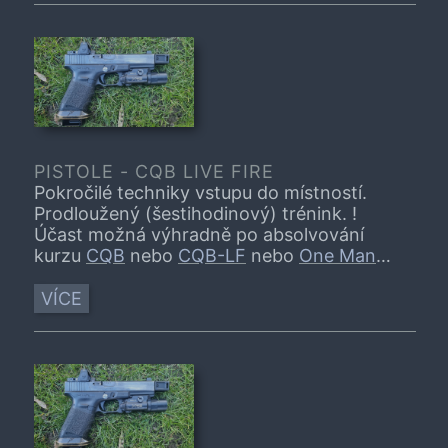
trénujeme i střelbu zpoza krytu v kombinaci
s výše uvedeným. Pravidelně používáme
timer, abychom byli v obraze jak jsme na
tom v porovnání s ostatními účastníky.
Požadavky: Bezpečné zvládnutí manipulace
se zbraní na úrovni alespoň DP2 -
bezpečný pohyb se zbraní do všech směrů.
(nutnost DP1, nebo po konzultaci)
PISTOLE - CQB LIVE FIRE
Pokročilé techniky vstupu do místností.
Prodloužený (šestihodinový) trénink. !
Účast možná výhradně po absolvování
kurzu
CQB
nebo
CQB-LF
nebo
One Man
CQB Pistol
.
VÍCE