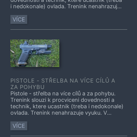
i nedokonale) ovlada. Trenink nenahrazuje
vyuku. V pripade, ze je tema treninku pro
vas zcela nove, navstivne, prosim, nejprve
VÍCE
vhodny kurz.
PISTOLE - STŘELBA NA VÍCE CÍLŮ A
ZA POHYBU
Pistole - střelba na více cílů a za pohybu.
Trenink slouzi k procviceni dovednosti a
technik, ktere ucastnik (treba i nedokonale)
ovlada. Trenink nenahrazuje vyuku. V
pripade, ze je tema treninku pro vas zcela
nove, navstivne, prosim, nejprve vhodny
VÍCE
kurz.